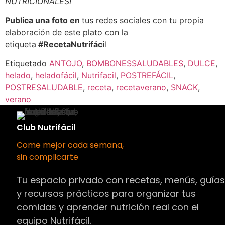
NUTRICIONALES!
Publica una foto en
tus redes sociales con tu propia
elaboración de este plato con la
etiqueta
#RecetaNutrifáci
l
Etiquetado
ANTOJO
,
BOMBONESSALUDABLES
,
DULCE
,
helado
,
heladofácil
,
Nutrifacil
,
POSTREFÁCIL
,
POSTRESALUDABLE
,
receta
,
recetaverano
,
SNACK
,
verano
Club Nutrifácil
Come mejor cada semana,
sin complicarte
Tu espacio privado con recetas, menús, guía
y recursos prácticos para organizar tus
comidas y aprender nutrición real con el
equipo Nutrifácil.