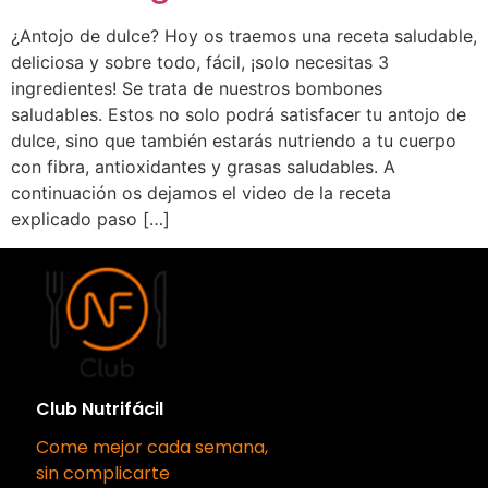
¿Antojo de dulce? Hoy os traemos una receta saludable,
deliciosa y sobre todo, fácil, ¡solo necesitas 3
ingredientes! Se trata de nuestros bombones
saludables. Estos no solo podrá satisfacer tu antojo de
dulce, sino que también estarás nutriendo a tu cuerpo
con fibra, antioxidantes y grasas saludables. A
continuación os dejamos el video de la receta
explicado paso […]
Club Nutrifácil
Come mejor cada semana,
sin complicarte