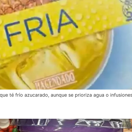
a que té frío azucarado, aunque se prioriza agua o infusiones