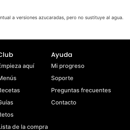
untual a versiones azucaradas, pero no sustituye al agua.
Club
Ayuda
Empieza aquí
Mi progreso
Menús
Soporte
Recetas
Preguntas frecuentes
Guías
Contacto
Retos
Lista de la compra