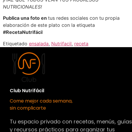
NUTRICIONALES!
Publica una foto en
tus redes sociales con tu propia
elaboración de este plato con la etiqueta
#RecetaNutrifáci
l
Etiquetado
ensalada
,
Nutrifacil
,
receta
Club Nutrifácil
Come mejor cada semana,
sin complicarte
Tu espacio privado con recetas, menús, guía
y recursos prácticos para organizar tus