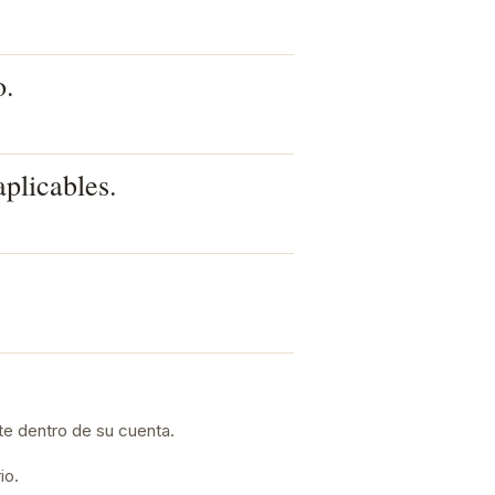
o.
aplicables.
te dentro de su cuenta.
io.