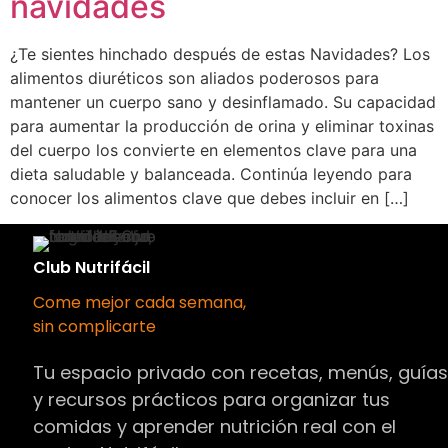
navidades
¿Te sientes hinchado después de estas Navidades? Los
alimentos diuréticos son aliados poderosos para
mantener un cuerpo sano y desinflamado. Su capacidad
para aumentar la producción de orina y eliminar toxinas
del cuerpo los convierte en elementos clave para una
dieta saludable y balanceada. Continúa leyendo para
conocer los alimentos clave que debes incluir en […]
Club Nutrifácil
Come mejor cada semana,
sin complicarte
Tu espacio privado con recetas, menús, guía
y recursos prácticos para organizar tus
comidas y aprender nutrición real con el