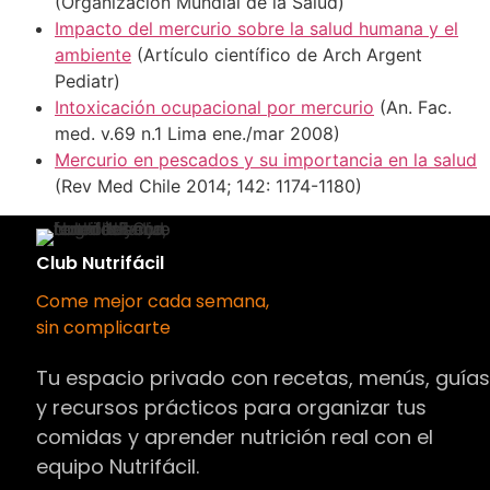
(Organización Mundial de la Salud)
Impacto del mercurio sobre la salud humana y el
ambiente
(Artículo científico de Arch Argent
Pediatr)
Intoxicación ocupacional por mercurio
(An. Fac.
med. v.69 n.1 Lima ene./mar 2008)
Mercurio en pescados y su importancia en la salud
(Rev Med Chile 2014; 142: 1174-1180)
Club Nutrifácil
Come mejor cada semana,
sin complicarte
Tu espacio privado con recetas, menús, guía
y recursos prácticos para organizar tus
comidas y aprender nutrición real con el
equipo Nutrifácil.