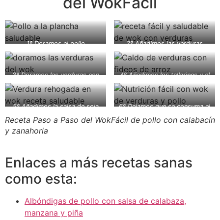
del WokFácil
1º Doramos el pollo
2º Añadimos las verduras
3º Doramos las verduras con
4º Añadimos los tallarines y el
el pollo
caldo
5º Añadimos la salsa de soja
6º Dejamos que se consuma el
líquido
Receta Paso a Paso del WokFácil de pollo con calabacín
y zanahoria
Enlaces a más recetas sanas
como esta:
Albóndigas de pollo con salsa de calabaza,
manzana y piña