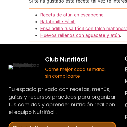
Si te ha gustado esta receta tal vez te intere
Receta de atún en escabeche
.
Ratatouille Fácil.
Ensaladilla rusa fácil con falsa mahones
Huevos rellenos con aguacate y atún
.
Club Nutrifácil
Come mejor cada semana,
sin complicarte
Tu espacio privado con recetas, menús,
guías y recursos prácticos para organizar
tus comidas y aprender nutrición real con
el equipo Nutrifácil.