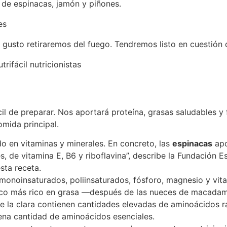
 de espinacas, jamón y piñones.
gusto retiraremos del fuego. Tendremos listo en cuestión de
il de preparar. Nos aportará proteína, grasas saludables y 
omida principal.
do en vitaminas y minerales. En concreto, las
espinacas
apo
es, de vitamina E, B6 y riboflavina”, describe la Fundación 
sta receta.
onoinsaturados, poliinsaturados, fósforo, magnesio y vitami
 seco más rico en grasa —después de las nueces de macada
e la clara contienen cantidades elevadas de aminoácidos ra
ena cantidad de aminoácidos esenciales.