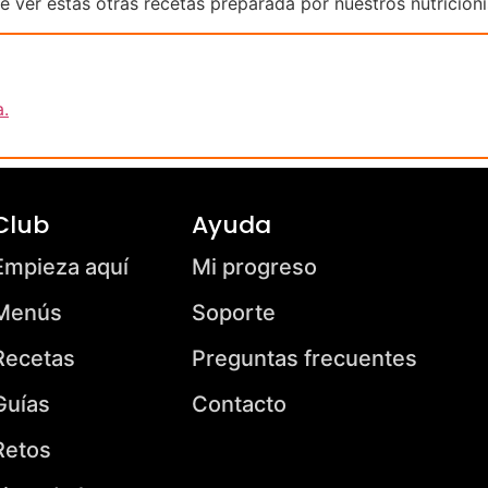
se ver estas otras recetas preparada por nuestros nutricioni
a.
Club
Ayuda
Empieza aquí
Mi progreso
Menús
Soporte
Recetas
Preguntas frecuentes
Guías
Contacto
Retos