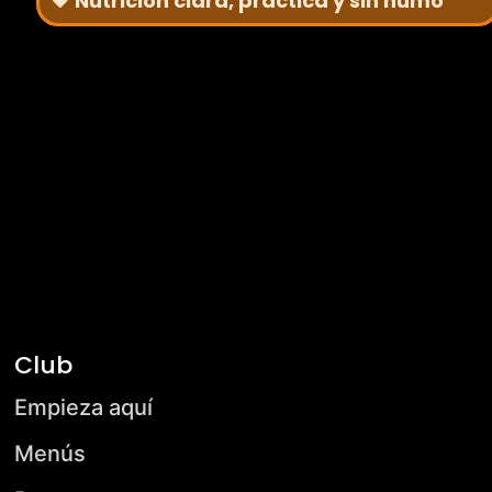
🧡 Nutrición clara, práctica y sin humo
Club
Empieza aquí
Menús