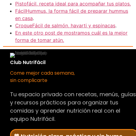
Pistofácil, receta ideal para acompañar tus platos.
FácilHummus, la forma fácil de preparar hummus
en casa
.
CroqueFácil de salmón, havarti y espinacas
.
En este otro post de mostramos cuál es la mejor
forma de tomar atún.
Club Nutrifácil
Come mejor cada semana,
sin complicarte
Tu espacio privado con recetas, menús, guía
y recursos prácticos para organizar tus
comidas y aprender nutrición real con el
equipo Nutrifácil.