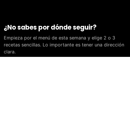
¿No sabes por dónde seguir?
Empieza por el menú de esta semana y elige 2 o 3
recetas sencillas. Lo importante es tener una dirección
clara.
Ir a Empieza aquí
© 2026 Club Nutrifácil. Todos los derechos
reservados.