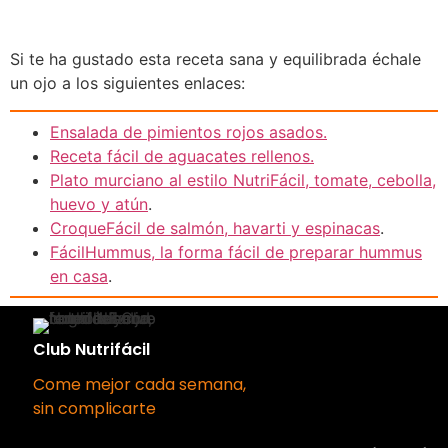
Si te ha gustado esta receta sana y equilibrada échale
un ojo a los siguientes enlaces:
Ensalada de pimientos rojos asados.
Receta fácil de aguacates rellenos.
Plato murciano al estilo NutriFácil, tomate, cebolla,
huevo y atún
.
CroqueFácil de salmón, havarti y espinacas
.
FácilHummus, la forma fácil de preparar hummus
en casa
.
Club Nutrifácil
Come mejor cada semana,
sin complicarte