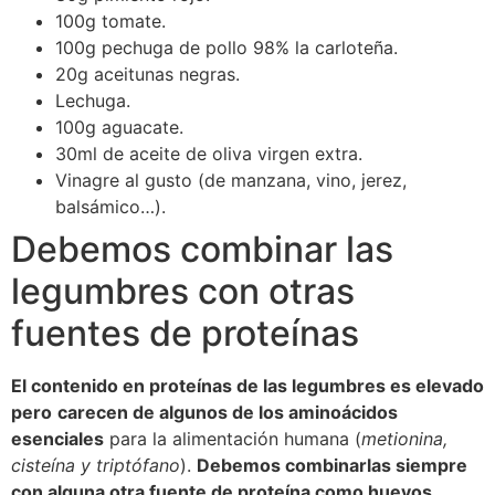
100g tomate.
100g pechuga de pollo 98% la carloteña.
20g aceitunas negras.
Lechuga.
100g aguacate.
30ml de aceite de oliva virgen extra.
Vinagre al gusto (de manzana, vino, jerez,
balsámico…).
Debemos combinar las
legumbres con otras
fuentes de proteínas
El contenido en proteínas de las legumbres es elevado
pero
carecen de algunos de los aminoácidos
esenciales
para la alimentación humana (
metionina,
cisteína y triptófano
).
Debemos combinarlas siempre
con alguna otra fuente de proteína como huevos,