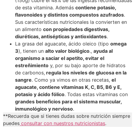
(150g) cubre el 48% de las ingestas recomendadas
de esta vitamina. Además
contiene potasio,
flavonoides y distintos compuestos azufrados
.
Sus características nutricionales la convierten en
un alimento
con propiedades digestivas,
diuréticas, antisépticas y antioxidantes
.
La grasa del aguacate, ácido oleico (tipo
omega
3
), tienen un
alto valor biológico
.,
ayuda al
organismo a saciar el apetito, evitar el
estreñimiento
y, por su bajo aporte de hidratos
de carbonos,
regula los niveles de glucosa en la
sangre
. Como ya vimos en otras recetas,
el
aguacate, contiene vitaminas K, C, B5, B6 y E,
potasio y ácido fólico
. Todas estas vitaminas con
grandes beneficios para el sistema muscular,
inmunológico y nervioso
.
**Recuerda que si tienes dudas sobre nutrición siempre
puedes
consultar con nuestros nutricionistas
.