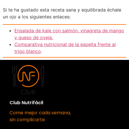
Si te ha gustado esta receta sana y equilibrada échale
un ojo a los siguientes enlaces:
Ensalada de kale con salmón, vinagreta de mango
y queso de oveja.
Comparativa nutricional de la espelta frente al
trigo
blanco
.
Club Nutrifácil
Come mejor cada semana,
sin complicarte