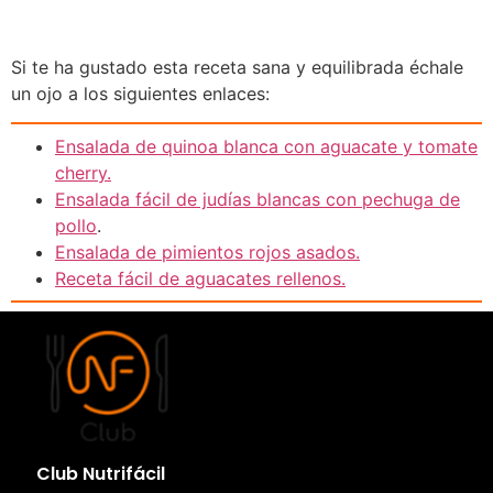
Si te ha gustado esta receta sana y equilibrada échale
un ojo a los siguientes enlaces:
Ensalada de quinoa blanca con aguacate y tomate
cherry.
Ensalada fácil de judías blancas con pechuga de
pollo
.
Ensalada de pimientos rojos asados.
Receta fácil de aguacates rellenos.
Club Nutrifácil