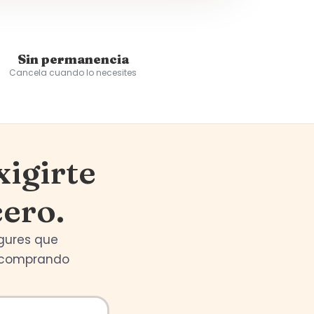
Sin permanencia
Cancela cuando lo necesites
igirte
cero.
ogures que
s comprando