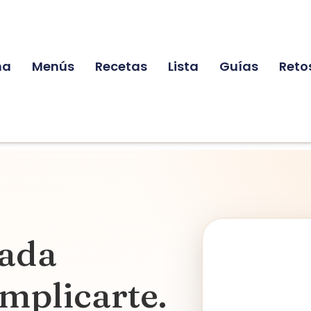
na
Menús
Recetas
Lista
Guías
Reto
ada
mplicarte.