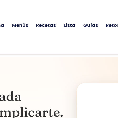
na
Menús
Recetas
Lista
Guías
Reto
ada
mplicarte.