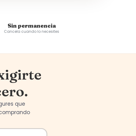
Sin permanencia
Cancela cuando lo necesites
igirte
cero.
ogures que
s comprando