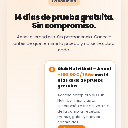
La solución
14 días de prueba gratuita.
Sin compromiso.
Acceso inmediato. Sin permanencia. Cancela
antes de que termine la prueba y no se te cobra
nada.
Club Nutrifácil — Anual
-
150,00
€
/
1 Año
con 14
días días de prueba
gratuita
Acceso completo al Club
Nutrifácil mientras tu
suscripción esté activa: lista
de la compra, recetas,
menús, guías y nuevos
contenidos.