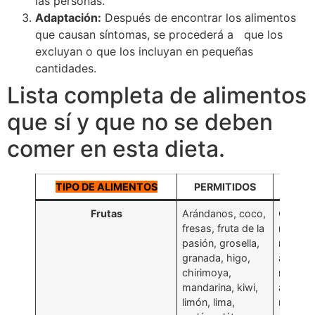
las personas.
Adaptación:
Después de encontrar los alimentos
que causan síntomas, se procederá a que los
excluyan o que los incluyan en pequeñas
cantidades.
Lista completa de alimentos
que sí y que no se deben
comer en esta dieta.
TIPO DE ALIMENTOS
PERMITIDOS
PROH
Frutas
Arándanos, coco,
Ciruela,
fresas, fruta de la
manzana
pasión, grosella,
meloco
granada, higo,
albaric
chirimoya,
mango,
mandarina, kiwi,
aguacat
limón, lima,
nectari