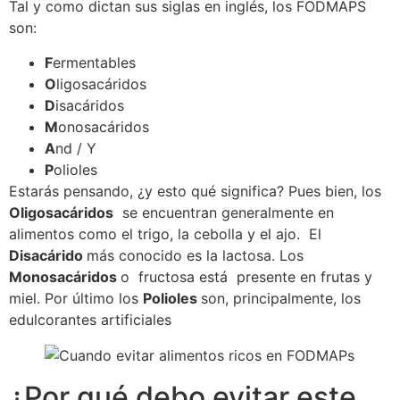
Tal y como dictan sus siglas en inglés, los FODMAPS
son:
F
ermentables
O
ligosacáridos
D
isacáridos
M
onosacáridos
A
nd / Y
P
olioles
Estarás pensando, ¿y esto qué significa? Pues bien, los
Oligosacáridos
se encuentran generalmente en
alimentos como el trigo, la cebolla y el ajo. El
Disacárido
más conocido es la lactosa. Los
Monosacáridos
o fructosa está presente en frutas y
miel. Por último los
Polioles
son, principalmente, los
edulcorantes artificiales
¿Por qué debo evitar este