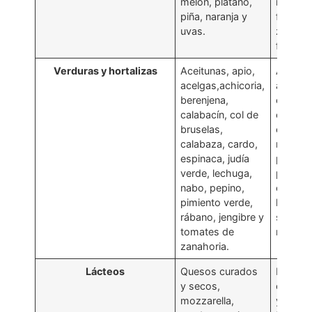
melón, plátano,
mora,
piña, naranja y
frambu
uvas.
zumos 
frutas.
Verduras y hortalizas
Aceitunas, apio,
Ajo, ceb
acelgas,achicoria,
alcacho
berenjena,
coliflor
calabacín, col de
escarol
bruselas,
espárra
calabaza, cardo,
maíz du
espinaca, judía
pimient
verde, lechuga,
puerro,
nabo, pepino,
calabaz
pimiento verde,
hinojo,
rábano, jengibre y
seco y
tomates de
remola
zanahoria.
Lácteos
Quesos curados
Leche (
y secos,
oveja y
mozzarella,
yogur, 