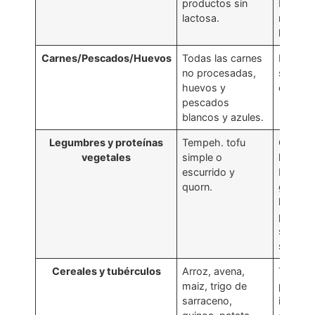
productos sin
blandos
lactosa.
mantequ
helados
Carnes/Pescados/Huevos
Todas las carnes
Hambur
no procesadas,
salchic
huevos y
embuti
pescados
blancos y azules.
Legumbres y proteínas
Tempeh. tofu
Garban
vegetales
simple o
lentejas
escurrido y
blanca,
quorn.
guisant
habas, 
produc
soja y t
sedoso
Cereales y tubérculos
Arroz, avena,
Trigo, 
maiz, trigo de
produc
sarraceno,
integral