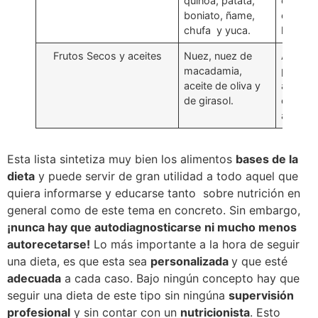
quinoa, patata,
cereale
boniato, ñame,
espelta
chufa y yuca.
lúpulo.
Frutos Secos y aceites
Nuez, nuez de
Almend
macadamia,
pistach
aceite de oliva y
avellan
de girasol.
cacahu
anacar
Esta lista sintetiza muy bien los alimentos
bases de la
dieta
y puede servir de gran utilidad a todo aquel que
quiera informarse y educarse tanto sobre nutrición en
general como de este tema en concreto. Sin embargo,
¡nunca hay que autodiagnosticarse ni mucho menos
autorecetarse!
Lo más importante a la hora de seguir
una dieta, es que esta sea
personalizada
y que esté
adecuada
a cada caso. Bajo ningún concepto hay que
seguir una dieta de este tipo sin ningúna
supervisión
profesional
y sin contar con un
nutricionista
. Esto