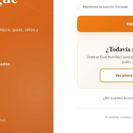
Mantener la sesión iniciada
Ent
mpra, guías, retos y
¿Todavía 
Únete al Club Nutrifácil para a
guías, 
zados
Ver plane
¿No puedes acce
Al acceder aceptas
lub.