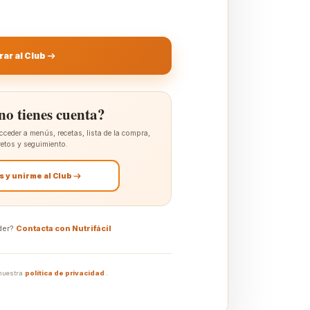
rar al Club
no tienes cuenta?
cceder a menús, recetas, lista de la compra,
retos y seguimiento.
s y unirme al Club
der?
Contacta con Nutrifácil
 nuestra
política de privacidad
.